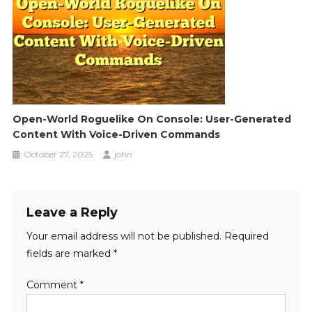
Open-World Roguelike On Console: User-Generated
Content With Voice-Driven Commands
October 27, 2025
john
Leave a Reply
Your email address will not be published.
Required
fields are marked
*
Comment
*