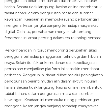
penggunaan peranti mudah alih dalam aktiviti hiburan
harian. Secara tidak langsung, kasino online membentuk
tabiat baharu dalam pengurusan masa dan sumber
kewangan. Keadaan ini membuka ruang perbincangan
mengenai kesan jangka panjang terhadap masyarakat
digital. Oleh itu, pemahaman menyeluruh tentang
fenomena ini amat penting dalam era teknologi semasa.
Perkembangan ini turut mendorong perubahan sikap
pengguna terhadap penggunaan teknologi dan hiburan
maya. Selain itu, faktor kemudahan dan kepelbagaian
permainan menjadikan platform ini semakin mendapat
perhatian. Pengaruh ini dapat dilihat melalui peningkatan
penggunaan peranti mudah alih dalam aktiviti hiburan
harian. Secara tidak langsung, kasino online membentuk
tabiat baharu dalam pengurusan masa dan sumber
kewangan. Keadaan ini membuka ruang perbincangan
mengenai kesan jangka panjang terhadap masyarakat