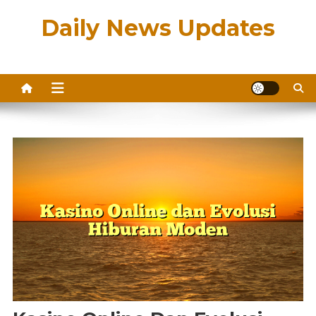
Skip
Daily News Updates
to
content