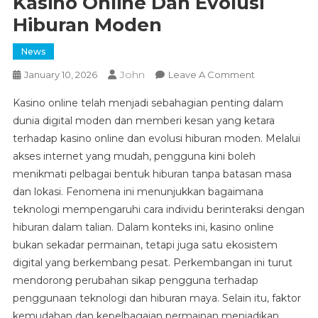
Kasino Online Dan Evolusi
Hiburan Moden
News
John
On
January 10, 2026
Leave A Comment
Kasino
Kasino online telah menjadi sebahagian penting dalam
Online
dunia digital moden dan memberi kesan yang ketara
Dan
terhadap kasino online dan evolusi hiburan moden. Melalui
Evolusi
akses internet yang mudah, pengguna kini boleh
Hiburan
Moden
menikmati pelbagai bentuk hiburan tanpa batasan masa
dan lokasi. Fenomena ini menunjukkan bagaimana
teknologi mempengaruhi cara individu berinteraksi dengan
hiburan dalam talian. Dalam konteks ini, kasino online
bukan sekadar permainan, tetapi juga satu ekosistem
digital yang berkembang pesat. Perkembangan ini turut
mendorong perubahan sikap pengguna terhadap
penggunaan teknologi dan hiburan maya. Selain itu, faktor
kemudahan dan kepelbagaian permainan menjadikan