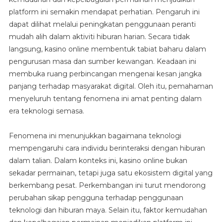
platform ini semakin mendapat perhatian. Pengaruh ini
dapat dilihat melalui peningkatan penggunaan peranti
mudah alih dalam aktiviti hiburan harian. Secara tidak
langsung, kasino online membentuk tabiat baharu dalam
pengurusan masa dan sumber kewangan. Keadaan ini
membuka ruang perbincangan mengenai kesan jangka
panjang terhadap masyarakat digital. Oleh itu, pemahaman
menyeluruh tentang fenomena ini amat penting dalam
era teknologi semasa.
Fenomena ini menunjukkan bagaimana teknologi
mempengaruhi cara individu berinteraksi dengan hiburan
dalam talian. Dalam konteks ini, kasino online bukan
sekadar permainan, tetapi juga satu ekosistem digital yang
berkembang pesat. Perkembangan ini turut mendorong
perubahan sikap pengguna terhadap penggunaan
teknologi dan hiburan maya. Selain itu, faktor kemudahan