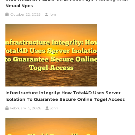
Neural Npcs
October 22, 2025
john
Infrastructure Integrity: How Total4D Uses Server
Isolation To Guarantee Secure Online Togel Access
February 15, 2026
john