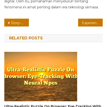
digital. Oleh itu, pemahaman menyeluruh tentang
fenomena ini amat penting dalam era teknologi semasa.
Post
Story-Rich Survival On PC: Modding Communities With Adaptive Difficulty
Experiencing Thrill and Fun in Online Slot Gaming
navigation
RELATED POSTS
Ultra-Realistic Puzzle On Browser: Eye-Tracking With